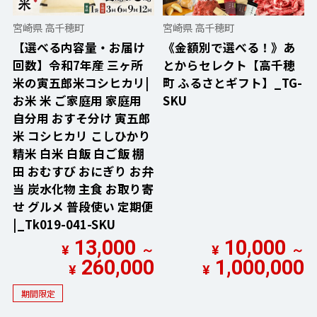
宮崎県 高千穂町
宮崎県 高千穂町
【選べる内容量・お届け
《金額別で選べる！》あ
回数】令和7年産 三ヶ所
とからセレクト【高千穂
米の寅五郎米コシヒカリ|
町 ふるさとギフト】_TG-
お米 米 ご家庭用 家庭用
SKU
自分用 おすそ分け 寅五郎
米 コシヒカリ こしひかり
精米 白米 白飯 白ご飯 棚
田 おむすび おにぎり お弁
当 炭水化物 主食 お取り寄
せ グルメ 普段使い 定期便
|_Tk019-041-SKU
13,000
10,000
¥
～
¥
～
260,000
1,000,000
¥
¥
期間限定