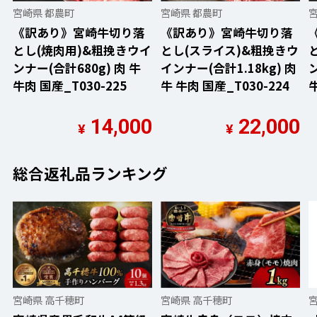
宮崎県 都農町
宮崎県 都農町
《訳あり》宮崎牛切り落
《訳あり》宮崎牛切り落
とし(焼肉用)&粗挽きウイ
とし(スライス)&粗挽きウ
ンナー(合計680g) 肉 牛
インナー(合計1.18kg) 肉
ン
牛肉 国産_T030-225
牛 牛肉 国産_T030-224
牛
14,000
22,000
¥
¥
総合返礼品ランキング
宮崎県 高千穂町
宮崎県 高千穂町