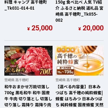
料理 キャンプ 高千穂町
150g 食べ比べ 人気 TV紹
_Tk031-014-01
介 ふるさと納税 返礼品 宮
崎県 高千穂町_Tk055-
002
25,000
20,000
¥
¥
宮崎県 高千穂町
宮崎県 高千穂町
和牛おまかせ万能切落し
【選べる内容量】日本み
700g 黒毛和牛 和牛 国産
つばち 高千穂の純粋蜂蜜|
牛 牛肉 切り落とし 切落し
蜂蜜 はちみつ 日本みつば
切り落し 霜降り 霜降り肉
ち 純粋蜂蜜 国産蜂蜜 天然