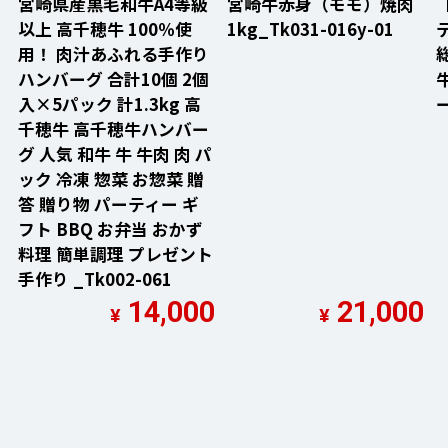
宮崎県産黒毛和牛A4等級
宮崎牛赤身（モモ）焼肉
以上 高千穂牛 100％使
1kg_Tk031-016y-01
用！ 肉汁あふれる手作り
ハンバーグ 合計10個 2個
入×5パック 計1.3kg 高
千穂牛 高千穂牛ハンバー
グ 人気 和牛 牛 牛肉 肉 パ
ック 冷凍 惣菜 お惣菜 贈
答 贈り物 パーティー ギ
フト BBQ お弁当 おかず
料理 簡単調理 プレゼント
手作り _Tk002-061
14,000
21,000
¥
¥