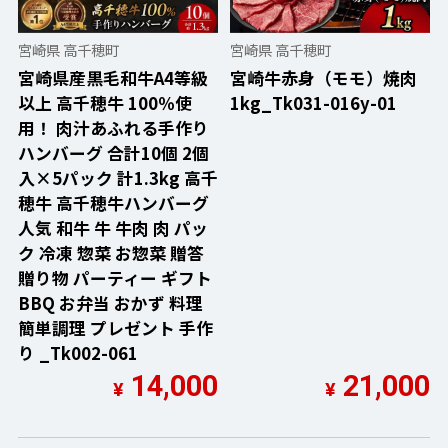
宮崎県 高千穂町
宮崎県 高千穂町
宮崎県産黒毛和牛A4等級
宮崎牛赤身（モモ）焼肉
以上 高千穂牛 100％使
1kg_Tk031-016y-01
用！ 肉汁あふれる手作り
ハンバーグ 合計10個 2個
入×5パック 計1.3kg 高千
穂牛 高千穂牛ハンバーグ
人気 和牛 牛 牛肉 肉 パッ
ク 冷凍 惣菜 お惣菜 贈答
贈り物 パーティー ギフト
BBQ お弁当 おかず 料理
簡単調理 プレゼント 手作
り _Tk002-061
14,000
21,000
¥
¥