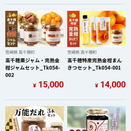
宮崎県 高千穂町
宮崎県 高千穂町
高千穂栗ジャム・完熟金
高千穂特産完熟金柑まん
柑ジャムセット_Tk054-
きつセット_Tk054-001
002
15,000
14,000
¥
¥