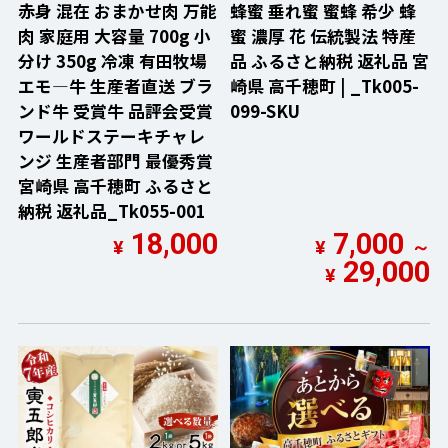
赤身 混在 おまかせ肉 万能
蜂蜜 垂れ蜜 蜜蜂 希少 蜂
肉 家庭用 大容量 700g 小
蜜 濃厚 花 伝統製法 特産
分け 350g 冷凍 有田牧場
品 ふるさと納税 返礼品 宮
エモ―牛 生産者直送 ブラ
崎県 高千穂町 | _Tk005-
ンド牛 受賞牛 品評会受賞
099-SKU
ワールドステーキチャレ
ンジ 生産者部門 最優秀賞
宮崎県 高千穂町 ふるさと
納税 返礼品_Tk055-001
18,000
7,000
¥
¥
～
29,000
¥