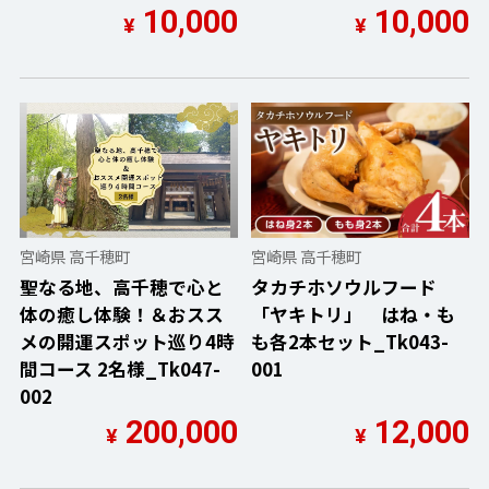
10,000
10,000
¥
¥
宮崎県 高千穂町
宮崎県 高千穂町
聖なる地、高千穂で心と
タカチホソウルフード
体の癒し体験！＆おスス
「ヤキトリ」 はね・も
メの開運スポット巡り4時
も各2本セット_Tk043-
間コース 2名様_Tk047-
001
002
200,000
12,000
¥
¥