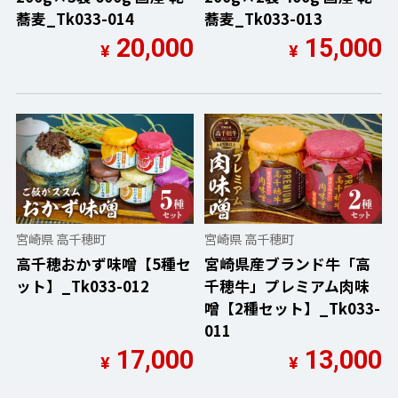
蕎麦_Tk033-014
蕎麦_Tk033-013
20,000
15,000
¥
¥
宮崎県 高千穂町
宮崎県 高千穂町
高千穂おかず味噌【5種セ
宮崎県産ブランド牛「高
ット】_Tk033-012
千穂牛」プレミアム肉味
噌【2種セット】_Tk033-
011
17,000
13,000
¥
¥