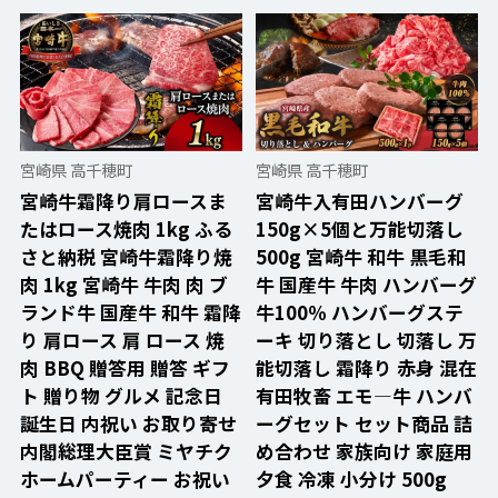
宮崎県 高千穂町
宮崎県 高千穂町
宮崎牛霜降り肩ロースま
宮崎牛入有田ハンバーグ
たはロース焼肉 1kg ふる
150g×5個と万能切落し
さと納税 宮崎牛霜降り焼
500g 宮崎牛 和牛 黒毛和
肉 1kg 宮崎牛 牛肉 肉 ブ
牛 国産牛 牛肉 ハンバーグ
ランド牛 国産牛 和牛 霜降
牛100％ ハンバーグステ
り 肩ロース 肩 ロース 焼
ーキ 切り落とし 切落し 万
肉 BBQ 贈答用 贈答 ギフ
能切落し 霜降り 赤身 混在
ト 贈り物 グルメ 記念日
有田牧畜 エモ―牛 ハンバ
誕生日 内祝い お取り寄せ
ーグセット セット商品 詰
内閣総理大臣賞 ミヤチク
め合わせ 家族向け 家庭用
ホームパーティー お祝い
夕食 冷凍 小分け 500g