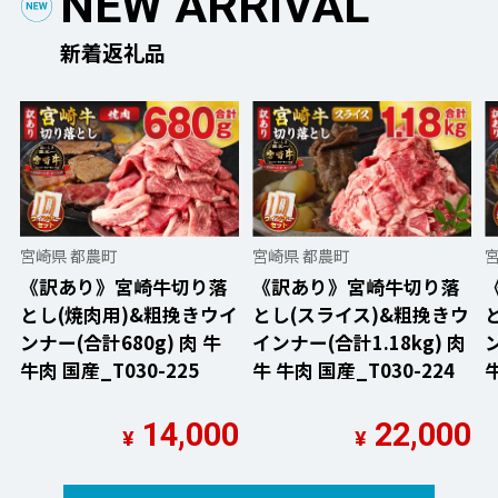
NEW ARRIVAL
新着返礼品
宮崎県 都農町
宮崎県 都農町
《訳あり》宮崎牛切り落
《訳あり》宮崎牛切り落
とし(焼肉用)&粗挽きウイ
とし(スライス)&粗挽きウ
ンナー(合計680g) 肉 牛
インナー(合計1.18kg) 肉
ン
牛肉 国産_T030-225
牛 牛肉 国産_T030-224
牛
14,000
22,000
¥
¥