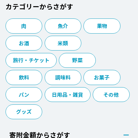
カテゴリーからさがす
肉
魚介
果物
お酒
米類
旅行・チケット
野菜
飲料
調味料
お菓子
パン
日用品・雑貨
その他
グッズ
寄附金額からさがす