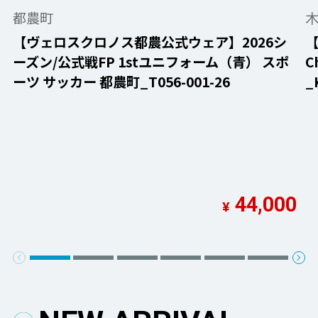
都農町
【ヴェロスクロノス都農公式ウェア】2026シ
ーズン/公式戦FP 1stユニフォーム（青） スポ
C
ーツ サッカー 都農町_T056-001-26
_
44,000
¥