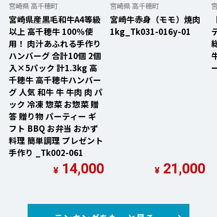
宮崎県 高千穂町
宮崎県 高千穂町
宮崎県産黒毛和牛A4等級
宮崎牛赤身（モモ）焼肉
以上 高千穂牛 100％使
1kg_Tk031-016y-01
用！ 肉汁あふれる手作り
ハンバーグ 合計10個 2個
入×5パック 計1.3kg 高
千穂牛 高千穂牛ハンバー
グ 人気 和牛 牛 牛肉 肉 パ
ック 冷凍 惣菜 お惣菜 贈
答 贈り物 パーティー ギ
フト BBQ お弁当 おかず
料理 簡単調理 プレゼント
手作り _Tk002-061
14,000
21,000
¥
¥