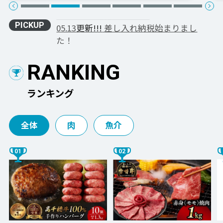
05.13
差し入れ納税始まりまし
PICKUP
た！
RANKING
ランキング
全体
肉
魚介