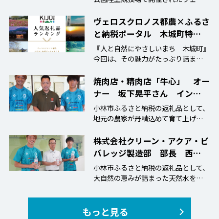
クロ…
ヴェロスクロノス都農×ふるさ
と納税ポータル 木城町特…
『人と自然にやさしいまち 木城町』
今回は、その魅力がたっぷり詰まった
返礼品をご…
焼肉店・精肉店「牛心」 オー
ナー 坂下晃平さん イン…
小林市ふるさと納税の返礼品として、
地元の農家が丹精込めて育て上げた至
高の牛肉を…
株式会社クリーン・アクア・ビ
バレッジ製造部 部長 西…
小林市ふるさと納税の返礼品として、
大自然の恵みが詰まった天然水をその
まま届けて…
もっと見る