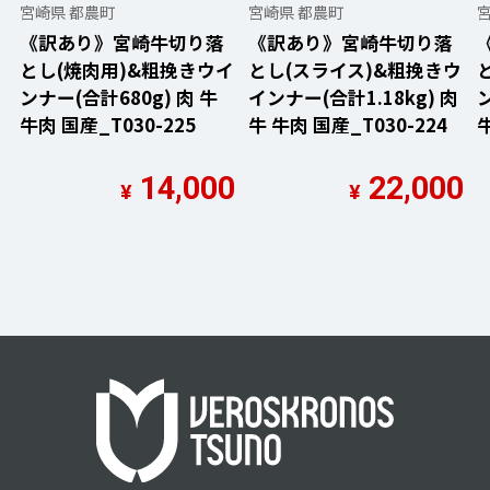
宮崎県 都農町
宮崎県 都農町
《訳あり》宮崎牛切り落
《訳あり》宮崎牛切り落
とし(焼肉用)&粗挽きウイ
とし(スライス)&粗挽きウ
ンナー(合計680g) 肉 牛
インナー(合計1.18kg) 肉
ン
牛肉 国産_T030-225
牛 牛肉 国産_T030-224
牛
14,000
22,000
¥
¥