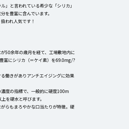
ラル」と言われている希少な「シリカ」
成分を豊富に含んでいます。
り扱われ人気です！
が50余年の歳月を経て、工場敷地内に
富にシリカ（＝ケイ素）を69.0mg/?
ける働きがありアンチエイジングに効果
。
濃度の指標で、一般的に硬度100m
/?以上を硬水と呼びます。
ながらもまろやかな口当たりが特徴。硬