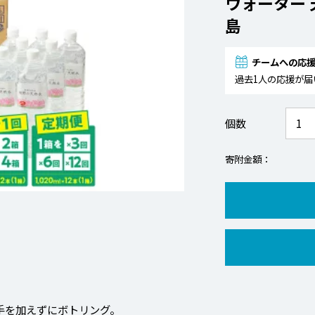
ウォーター 
島
チームへの応
過去1人の応援が届
個数
寄附金額
手を加えずにボトリング。