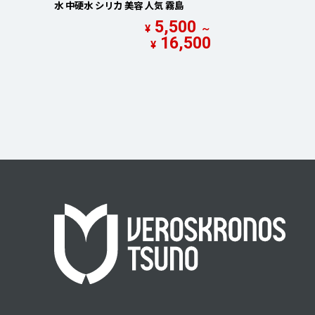
水 中硬水 シリカ 美容 人気 霧島
5,500
¥
～
16,500
¥