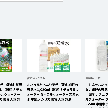
宮崎県 小林市
宮崎県 小林市
天然中硬水】細野
ミネラルたっぷり天然中硬水 細野の
【ミネラルたっ
4本 （国産 ナチュ
天然水 1,020ml（国産 ナチュラルウ
ない細野の天然水 
ラルウォーター
ォーター ミネラルウォーター 天然水
（国産 ナチュ
カ 美容 人気 霧
水 中硬水 シリカ 美容 人気 霧島
ルウォーター ラ
555ml 中硬水