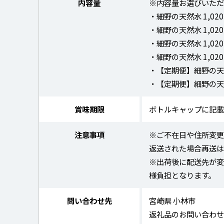
内容量
※内容量お選びいただ
・細野の天然水 1,02
・細野の天然水 1,02
・細野の天然水 1,02
・細野の天然水 1,02
・【定期便】細野の天然
・【定期便】細野の天然
賞味期限
ボトルキャップに記
注意事項
※ご不在日や住所変
返送された場合再送
※出荷後に配送先が
様負担となります。
問い合わせ先
宮崎県 小林市
返礼品のお問い合わ