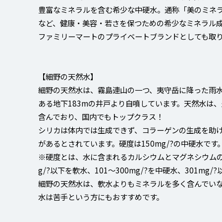
豊富なミネラルを含む希少な中硬水。通称「美のミネ
など、健康・美容・若さを保つための希少なミネラル
ファミリーマートのプライベートブランドとしても取
【細野の天然水】
細野の天然水は、霧島連山の一つ、夷守岳に降った雨水
ある地下183mの井戸より自噴しています。天然水は、豊
含んでおり、国内でもトップクラス！
シリカは体内では生成できず、コラーゲンの生成を助
があるとされています。硬度は150mg/?の中硬水です
※硬度とは、水に含まれるカルシウムとマグネシウムの
g/?以下を軟水、101～300mg/?を中硬水、301mg
細野の天然水は、軟水よりもミネラルを多く含んでい
水は苦手という方にもおすすめです。