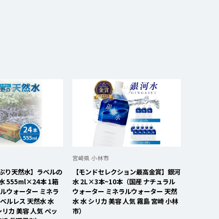
宮崎県 小林市
ぷり天然水】ラベルの
【モンドセレクション最高金賞】銀河
555ml×24本 1箱
水 2L×3本~10本（国産 ナチュラル
ラルウォーター ミネラ
ウォーター ミネラルウォーター 天然
ベルレス 天然水 水
水 水 シリカ 美容 人気 霧島 宮崎 小林
 シリカ 美容 人気 ペッ
市）