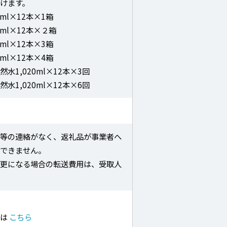
けます。
0ml×12本×1箱
0ml×12本×２箱
0ml×12本×3箱
0ml×12本×4箱
水1,020ml×12本×3回
水1,020ml×12本×6回
載
更等の連絡がなく、返礼品が事業者へ
はできません。
変更になる場合の転送費用は、受取人
せは
こちら