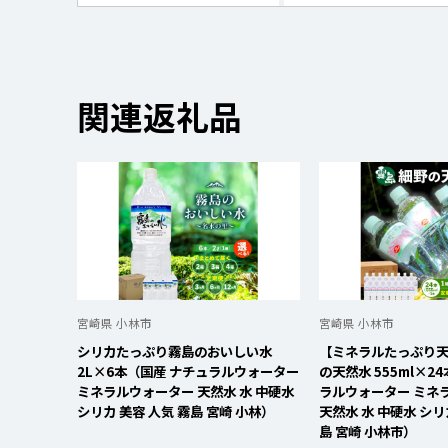
関連返礼品
宮崎県 小林市
宮崎県 小林市
シリカたっぷり霧島のおいしい水
【ミネラルたっぷり
2L×6本（国産 ナチュラルウォーター
の天然水 555ml×2
ミネラルウォーター 天然水 水 中硬水
ラルウォーター ミネ
シリカ 美容 人気 霧島 宮崎 小林）
天然水 水 中硬水 シリ
島 宮崎 小林市）