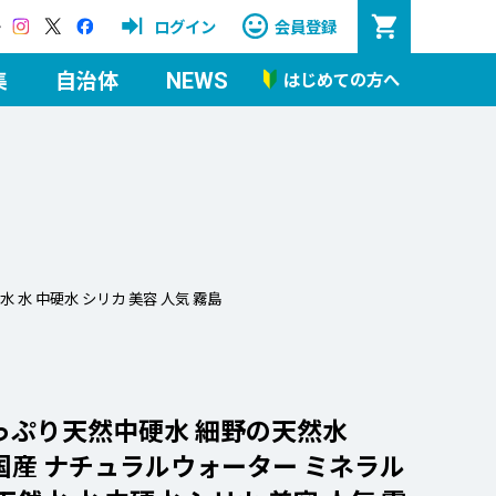
Instagram
X
Facebook
ログイン
会員登録
集
自治体
はじめての方へ
NEWS
 水 中硬水 シリカ 美容 人気 霧島
っぷり天然中硬水 細野の天然水
l（国産 ナチュラルウォーター ミネラル